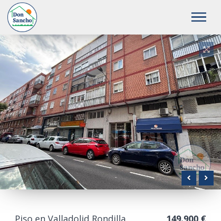
Anterior
S
Piso en Valladolid Rondilla
149.900 €