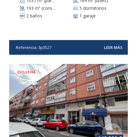
1037 m² (parcela)
164 m² (útiles)
193 m² (construidos)
5 dormitorios
2 baños
1 garaje
Referencia: 3p3527
LEER MÁS
EXCLUSIVA