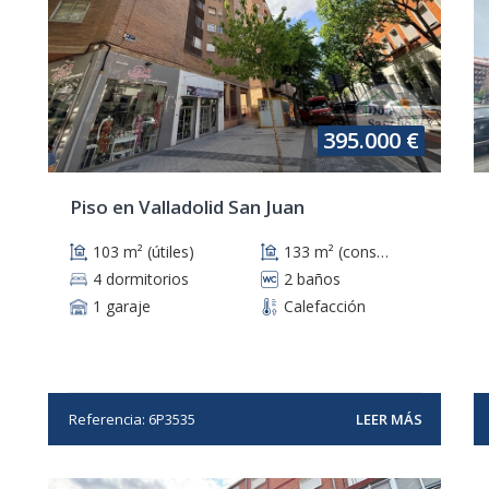
395.000 €
Piso en Valladolid San Juan
103 m² (útiles)
133 m² (construidos)
4 dormitorios
2 baños
1 garaje
Calefacción
Referencia: 6P3535
LEER MÁS