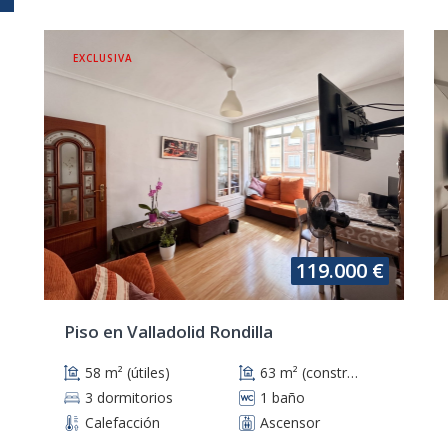
EXCLUSIVA
119.000 €
Piso en Valladolid Rondilla
58 m² (útiles)
63 m² (construidos)
3 dormitorios
1 baño
Calefacción
Ascensor