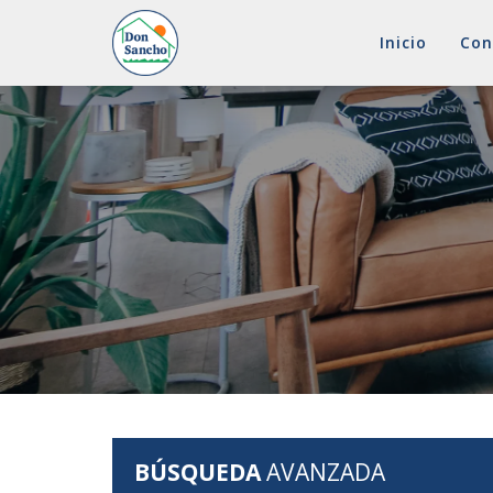
Inicio
Con
9 Venta en Valladolid Valla
BÚSQUEDA
AVANZADA