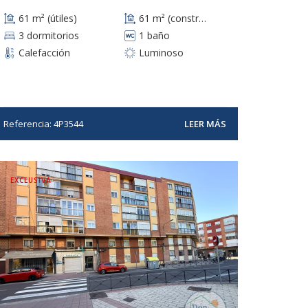
61 m² (útiles)
61 m² (construidos)
3 dormitorios
1 baño
Calefacción
Luminoso
Referencia: 4P3544
LEER MÁS
EXCLUSIVA