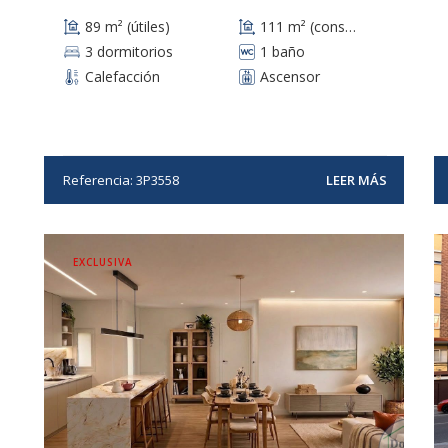
89 m² (útiles)
111 m² (construidos)
3 dormitorios
1 baño
Calefacción
Ascensor
Referencia: 3P3558
LEER MÁS
EXCLUSIVA