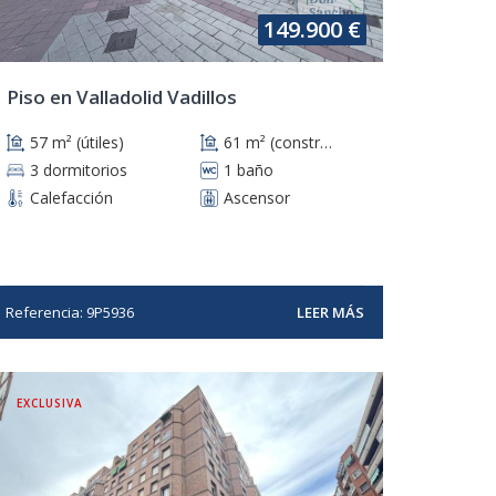
149.900 €
Piso en Valladolid Vadillos
57 m² (útiles)
61 m² (construidos)
3 dormitorios
1 baño
Calefacción
Ascensor
Referencia: 9P5936
LEER MÁS
EXCLUSIVA