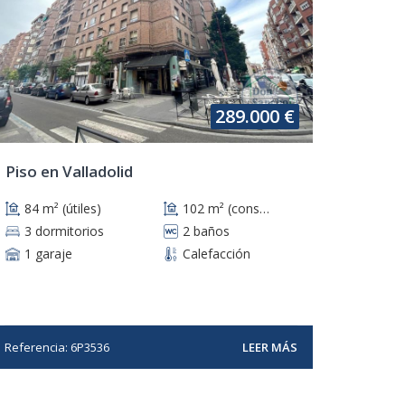
289.000 €
Piso en Valladolid
84 m² (útiles)
102 m² (construidos)
3 dormitorios
2 baños
1 garaje
Calefacción
Referencia: 6P3536
LEER MÁS