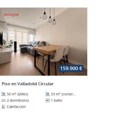
EXCLUSIVA
159.900 €
Piso en Valladolid Circular
50 m² (útiles)
53 m² (construidos)
2 dormitorios
1 baño
Calefacción