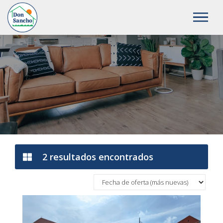
2 Venta en Valladolid · Vi
2 resultados encontrados