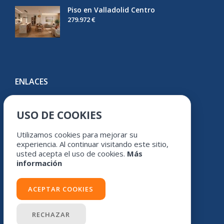
Piso en Valladolid Centro
279.972 €
ENLACES
Youtube
USO DE COOKIES
Facebook
Instagram
Utilizamos cookies para mejorar su
experiencia. Al continuar visitando este sitio,
usted acepta el uso de cookies.
Más
información
ACEPTAR COOKIES
Avíso legal
/
Política de cookies
/
Política de protección de datos
RECHAZAR
Búsqueda avanzada
© 2026
Don Sancho