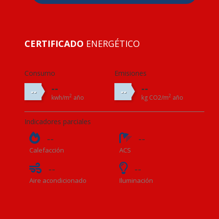
CERTIFICADO
ENERGÉTICO
Consumo
Emisiones
--
--
--
--
2
2
kwh/m
año
kg CO2/m
año
Indicadores parciales
--
--
Calefacción
ACS
--
--
Aire acondicionado
Iluminación