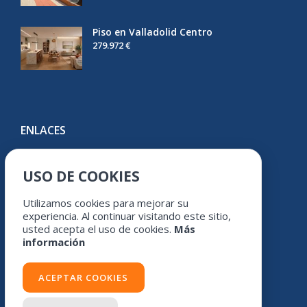
Piso en Valladolid Centro
279.972 €
ENLACES
Youtube
USO DE COOKIES
Facebook
Instagram
Utilizamos cookies para mejorar su
experiencia. Al continuar visitando este sitio,
usted acepta el uso de cookies.
Más
información
ACEPTAR COOKIES
Avíso legal
/
Política de cookies
/
Política de protección de datos