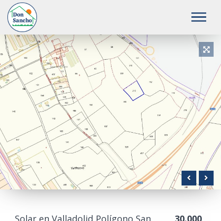
Anterior
S
Solar en Valladolid Polígono San
30.000