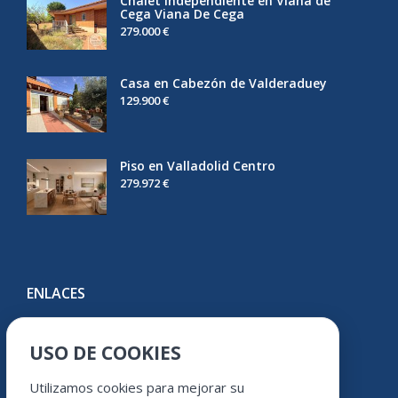
Chalet Independiente en Viana de
Cega Viana De Cega
279.000 €
Casa en Cabezón de Valderaduey
129.900 €
Piso en Valladolid Centro
279.972 €
ENLACES
Youtube
USO DE COOKIES
Facebook
Instagram
Utilizamos cookies para mejorar su