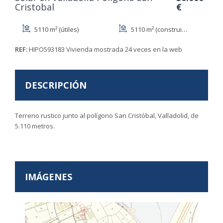
Cristobal
€
5110 m² (útiles)
5110 m² (construidos)
REF:
HIPO593183
Vivienda mostrada 24 veces en la web
DESCRIPCIÓN
Terreno rustico junto al polígono San Cristóbal, Valladolid, de
5.110 metros.
IMÁGENES
Anterior
Sigui