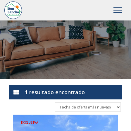
1 Venta en Valladolid Vallad
1 resultado encontrado
EXCLUSIVA